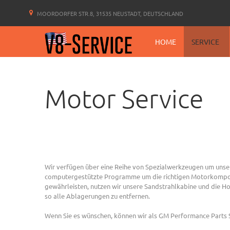
MOORDORFER STR.8, 31535 NEUSTADT, DEUTSCHLAND
HOME
SERVICE
Motor Service
Wir verfügen über eine Reihe von Spezialwerkzeugen um unser
computergestützte Programme um die richtigen Motorkomponen
gewährleisten, nutzen wir unsere Sandstrahlkabine und die
so alle Ablagerungen zu entfernen.
Wenn Sie es wünschen, können wir als GM Performance Parts S